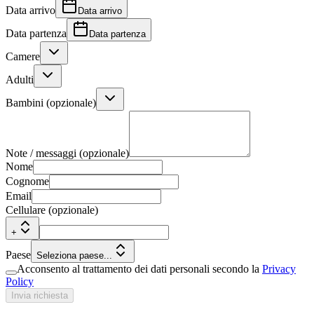
Data arrivo
Data arrivo
Data partenza
Data partenza
Camere
Adulti
Bambini (opzionale)
Note / messaggi (opzionale)
Nome
Cognome
Email
Cellulare (opzionale)
+
Paese
Seleziona paese...
Acconsento al trattamento dei dati personali secondo la
Privacy
Policy
Invia richiesta