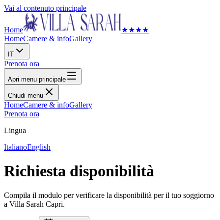
Vai al contenuto principale
Home
★
★
★
★
Home
Camere & info
Gallery
IT
Prenota ora
Apri menu principale
Chiudi menu
Home
Camere & info
Gallery
Prenota ora
Lingua
Italiano
English
Richiesta disponibilità
Compila il modulo per verificare la disponibilità per il tuo soggiorno
a Villa Sarah Capri.