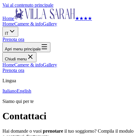
Vai al contenuto principale
Home
★
★
★
★
Home
Camere & info
Gallery
IT
Prenota ora
Apri menu principale
Chiudi menu
Home
Camere & info
Gallery
Prenota ora
Lingua
Italiano
English
Siamo qui per te
Contattaci
Hai domande o vuoi
prenotare
il tuo soggiorno? Compila il modulo